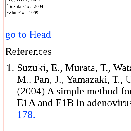
c
Suzuki
et al.
, 2004.
d
Zhu
et al.
, 1999.
go to Head
References
Suzuki, E., Murata, T., Wat
M., Pan, J., Yamazaki, T.,
(2004) A simple method for
E1A and E1B in adenoviru
178.