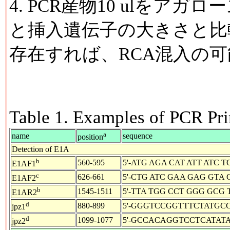
4. PCR産物10 ulをア
と挿入遺伝子の大きさと比
存在すれば、RCA混入の
Table 1. Examples of PCR Pri
a
name
sequence
position
Detection of E1A
b
560-595
5'-ATG AGA CAT ATT ATC T
E1AF1
c
626-661
5'-CTG ATC GAA GAG GTA 
E1AF2
b
1545-1511
5'-TTA TGG CCT GGG GCG 
E1AR2
d
880-899
5'-GGGTCCGGTTTCTATGCC
jpz1
d
1099-1077
5'-GCCACAGGTCCTCATATA
jpz2