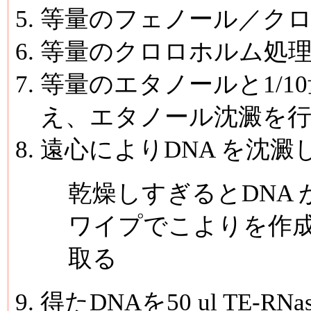
等量のフェノール／ク
等量のクロロホルム処
等量のエタノールと1/10量の
え、エタノール沈澱を
遠心によりDNA を沈
乾燥しすぎるとDNA
ワイプでこよりを作成
取る
得たDNAを50 ul TE-RNas