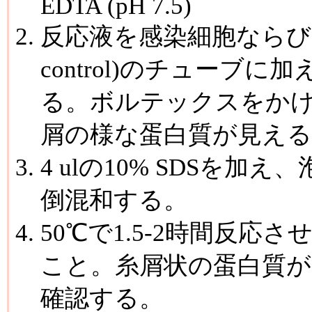
EDTA (pH 7.5)
反応液を感染細胞ならびに非感
control)のチューブに
る。ボルテックスをか
屑の様な蛋白質が見え
4 ulの10% SDSを
倒混和する。
50℃で1.5-2時間反応
こと。糸屑状の蛋白質
確認する。