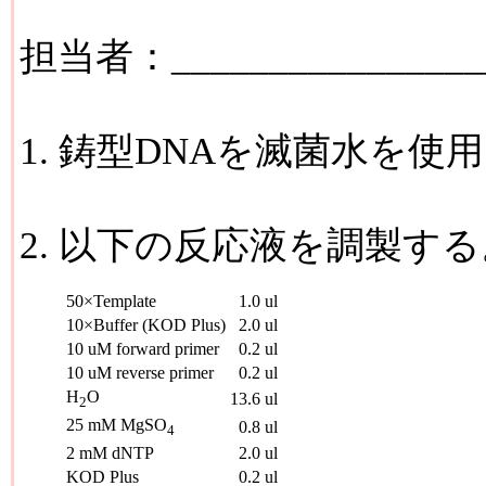
担当者：________________
1. 鋳型DNAを滅菌水を使
2. 以下の反応液を調製する
50×Template
1.0 ul
10×Buffer (KOD Plus)
2.0 ul
10 uM forward primer
0.2 ul
10 uM reverse primer
0.2 ul
H
O
13.6 ul
2
25 mM MgSO
0.8 ul
4
2 mM dNTP
2.0 ul
KOD Plus
0.2 ul