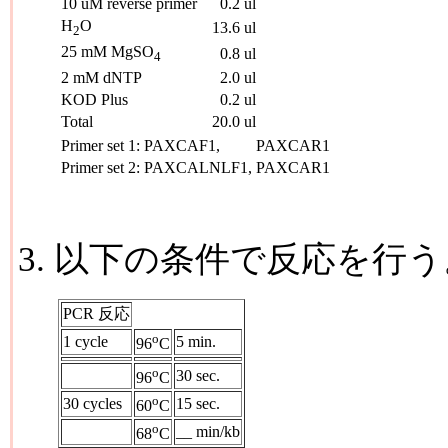
10 uM reverse primer
0.2 ul
H
O
13.6 ul
2
25 mM MgSO
0.8 ul
4
2 mM dNTP
2.0 ul
KOD Plus
0.2 ul
Total
20.0 ul
Primer set 1:
PAXCAF1,
PAXCAR1
Primer set 2:
PAXCALNLF1,
PAXCAR1
3. 以下の条件で反応を行う
PCR 反応
o
1 cycle
5 min.
96
C
o
30 sec.
96
C
o
30 cycles
15 sec.
60
C
o
__ min/kb
68
C