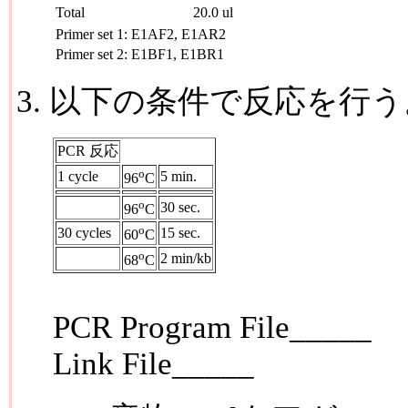
Total
20.0 ul
Primer set 1:
E1AF2, E1AR2
Primer set 2:
E1BF1, E1BR1
3. 以下の条件で反応を行う
PCR 反応
o
1 cycle
5 min.
96
C
o
30 sec.
96
C
o
30 cycles
15 sec.
60
C
o
2 min/kb
68
C
PCR Program File_____
Link File_____