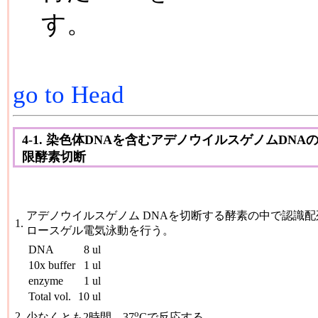
す。
go to Head
4-1. 染色体DNAを含むアデノウイルスゲノムDNA
限酵素切断
アデノウイルスゲノム DNAを切断する酵素の中で認識配列に CG
1.
ロースゲル電気泳動を行う。
DNA
8 ul
10x buffer
1 ul
enzyme
1 ul
Total vol.
10 ul
o
2.
少なくとも2時間、37
Cで反応する。