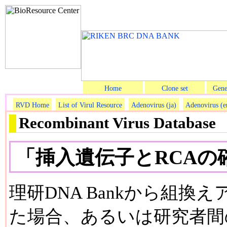
Home
Clone set
Gene
RVD Home
List of Virul Resource
Adenovirus (ja)
Adenovirus (e
Recombinant Virus Database
「挿入遺伝子とRCAの
理研DNA Bankから組
た場合、あるいは研究者間