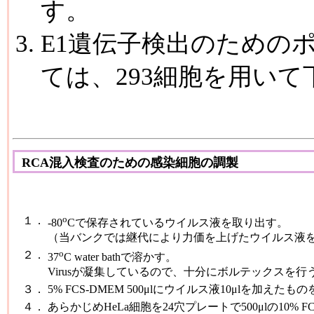
す。
E1遺伝子検出のための
ては、293細胞を用いて
RCA混入検査のための感染細胞の調製
o
１．
-80
Cで保存されているウイルス液を取り出す。
（当バンクでは継代により力価を上げたウイルス液
o
２．
37
C water bathで溶かす。
Virusが凝集しているので、十分にボルテックスを行
３．
5% FCS-DMEM 500μlにウイルス液10μlを加えた
４．
あらかじめHeLa細胞を24穴プレートで500μlの10% F