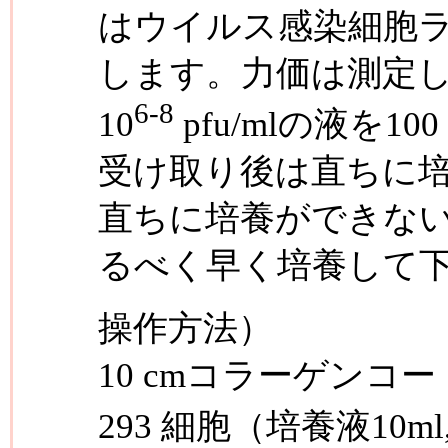
はウイルス感染細胞
します。力価は測定
6-8
10
pfu/mlの液を1
受け取り後は直ちに
直ちに培養ができない
るべく早く培養して
操作方法）
10 cmコラーゲン
293 細胞（培養液10ml,