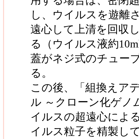
用する場合は、密閉
し、ウイルスを遊離させ,9
遠心して上清を回収
る（ウイルス液約10
蓋がネジ式のチューブ
る。
この後、「組換えア
ル ～クローン化ゲノ
イルスの超遠心によ
イルス粒子を精製し