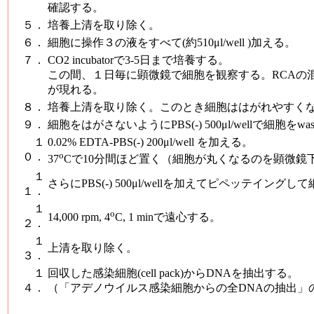
確認する。
５．
培養上清を取り除く。
６．
細胞に操作３の液をすべて(約510μl/well )加える。
７．
CO2 incubatorで3-5日まで培養する。
この間、１日毎に顕微鏡で細胞を観察する。RCAの
が現れる。
８．
培養上清を取り除く。このとき細胞ははがれやすく
９．
細胞をはがさないようにPBS(-) 500μl/wellで細胞をw
１
0.02% EDTA-PBS(-) 200μl/well を加える。
o
０．
37
Cで10分間ほど置く（細胞が丸くなるのを顕微鏡
１
さらにPBS(-) 500μl/wellを加えてピペッテイン
１．
１
o
14,000 rpm, 4
C, 1 minで遠心する。
２．
１
上清を取り除く。
３．
１
回収した感染細胞(cell pack)からDNAを抽出する。
４．
（「アデノウイルス感染細胞からの全DNAの抽出」