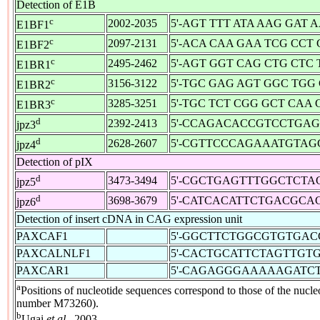
Detection of E1B
c
2002-2035
5'-AGT TTT ATA AAG GAT 
E1BF1
c
2097-2131
5'-ACA CAA GAA TCG CCT 
E1BF2
c
2495-2462
5'-AGT GGT CAG CTG CTC 
E1BR1
c
3156-3122
5'-TGC GAG AGT GGC TGG 
E1BR2
c
3285-3251
5'-TGC TCT CGG GCT CAA 
E1BR3
d
2392-2413
5'-CCAGACACCGTCCTGAGT
jpz3
d
2628-2607
5'-CGTTCCCAGAAATGTAG
jpz4
Detection of pIX
d
3473-3494
5'-CGCTGAGTTTGGCTCTAG
jpz5
d
3698-3679
5'-CATCACATTCTGACGCAC
jpz6
Detection of insert cDNA in CAG expression unit
PAXCAF1
5'-GGCTTCTGGCGTGTGACC
PAXCALNLF1
5'-CACTGCATTCTAGTTGTG
PAXCAR1
5'-CAGAGGGAAAAAGATCT
a
Positions of nucleotide sequences correspond to those of the nuc
number M73260).
b
Ugai
et al.
, 2003.